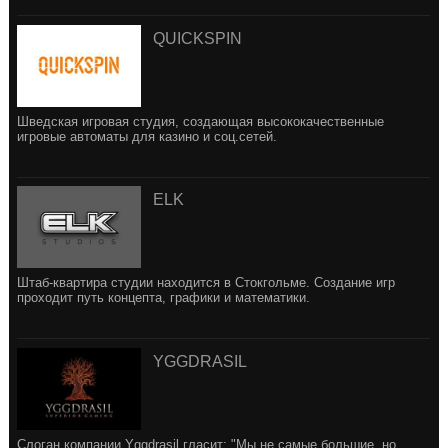
QUICKSPIN
Шведская игровая студия, создающая высококачественные
игровые автоматы для казино и соц.сетей.
ELK
Штаб-квартира студии находится в Стокгольме. Создание игр
проходит путь концепта, графики и математики.
YGGDRASIL
Слоган компании Yggdrasil гласит: "Мы не самые большие, но