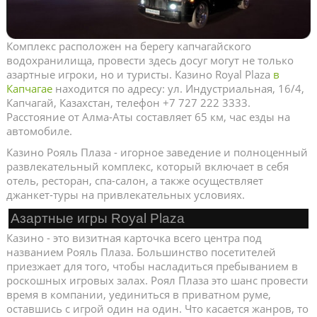
Комплекс расположен на берегу капчагайского
водохранилища, провести здесь досуг могут не только
азартные игроки, но и туристы. Казино Royal Plaza
в
Капчагае
находится по адресу: ул. Индустриальная, 16/4,
Капчагай, Казахстан, телефон +7 727 222 3333.
Расстояние от Алма-Аты составляет 65 км, час езды на
автомобиле.
Казино Рояль Плаза - игорное заведение и полноценный
развлекательный комплекс, который включает в себя
отель, ресторан, спа-салон, а также осуществляет
джанкет-туры на привлекательных условиях.
Азартные игры Royal Plaza
Казино - это визитная карточка всего центра под
названием Рояль Плаза. Большинство посетителей
приезжает для того, чтобы насладиться пребыванием в
роскошных игровых залах. Роял Плаза это шанс провести
время в компании, уединиться в приватном руме,
оставшись с игрой один на один. Что касается жанров, то