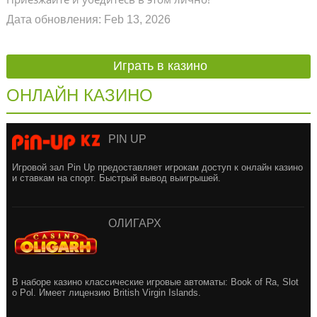
Дата обновления:
Feb 13, 2026
Играть в казино
ОНЛАЙН КАЗИНО
PIN UP
Игровой зал Pin Up предоставляет игрокам доступ к онлайн казино
и ставкам на спорт. Быстрый вывод выигрышей.
ОЛИГАРХ
В наборе казино классические игровые автоматы: Book of Ra, Slot
o Pol. Имеет лицензию British Virgin Islands.