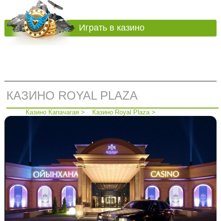
Играть в казино
КАЗИНО ROYAL PLAZA
Казино Капачагая
Казино Royal Plaza