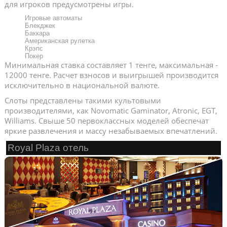
для игроков предусмотрены игры.
Игровые автоматы
Блекджек
Баккара
Американская рулетка
Крэпс
Покер
Минимальная ставка составляет 1 тенге, максимальная -
12000 тенге. Расчет взносов и выигрышей производится
исключительно в национальной валюте.
Слоты представлены такими культовыми
производителями, как Novomatic Gaminator, Atronic, EGT,
Williams. Свыше 50 первоклассных моделей обеспечат
яркие развлечения и массу незабываемых впечатлений.
Royal Plaza отель