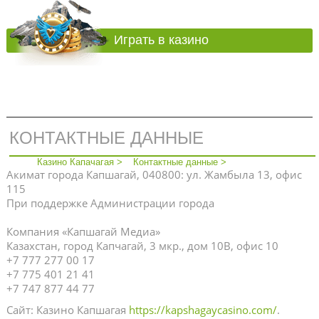
Играть в казино
КОНТАКТНЫЕ ДАННЫЕ
Казино Капачагая
Контактные данные
Акимат города Капшагай, 040800: ул. Жамбыла 13, офис
115
При поддержке Администрации города
Компания «Капшагай Медиа»
Казахстан, город Капчагай, 3 мкр., дом 10В, офис 10
+7 777 277 00 17
+7 775 401 21 41
+7 747 877 44 77
Сайт: Казино Капшагая
https://kapshagaycasino.com/
.