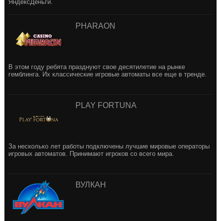
ЯндексДеньги.
PHARAON
В этом году ребята празднуют свое десятилетие на рынке
гемблинга. Их классические игровые автоматы все еще в тренде.
PLAY FORTUNA
За несколько лет работы подключены лучшие мировые операторы
игровых автоматов. Принимают игроков со всего мира.
ВУЛКАН