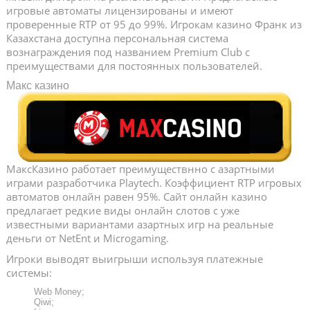
игровые автоматы лицензированы и имеют
проверенные RTP от 95 до 99%. Игрокам казино Франк из
Казахстана доступна персональная система
вознаграждения под названием Premium Club с
преимуществами для постоянных пользователей.
Макс казино
МаксКазино работает преимуществнно с азартными
играми разработчика Playtech. Коэффициент RTP игровых
автоматов онлайн равен 95%. Сайт онлайн казино
предлагает редкие виды онлайн слотов с уже
известными вариантами азартных игр на реальные
деньги от NetEnt и Microgaming.
Игроки выводят выигрыши используя платежные
системы:
Web Money;
Qiwi;