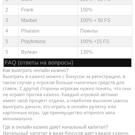
2
Frank
150%
3
Maxbet
100% + 50 FS
4
Pharaon
Поинты
5
Playfortuna
100% +15 FS
5
Вулкан
130%
FAQ (ответы на вопросы)
Как выиграть онлайн казино?
Выиграть в казино можно с бонусом за регистрацию, в
таком случае у игроков больше наличных средств для
ставок. С другой стороны игрокам нужно понять, что они
не играют против казино. Каждый игровой автомат
имеет свой процент отдачи, а наиболее высокие шансы
выиграть деньги, это играть в онлайн рулетку или
карточные игры, где преимущество игорного зала
минимально.
Где в онлайн казино дают начальный капитал?
Начальный капитал в виде бонусов дает каждое казино.